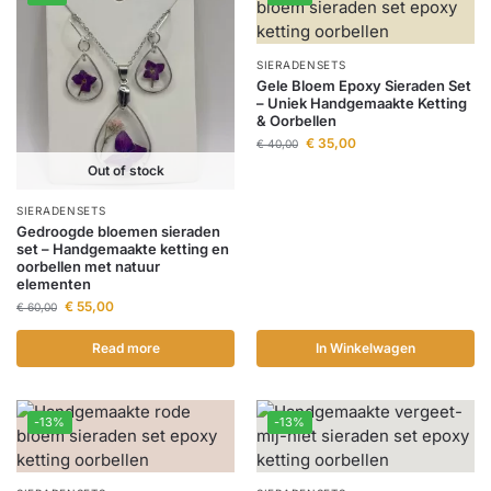
SIERADENSETS
Gele Bloem Epoxy Sieraden Set
– Uniek Handgemaakte Ketting
& Oorbellen
€
35,00
€
40,00
Out of stock
SIERADENSETS
Gedroogde bloemen sieraden
set – Handgemaakte ketting en
oorbellen met natuur
elementen
€
55,00
€
60,00
Read more
In Winkelwagen
-13%
-13%