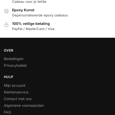
Cadeau voor je liefde
Epoxy Kunst
Gepersonaliseerde epoxy cadeaus
100% veilige betaling
PayPal / MasterCard / Visa
OVER
Bestelingen
Privacybeleid
HULP
Mijn account
Klantenservice
Contact met ons
Algemene voorwaarden
FAQ