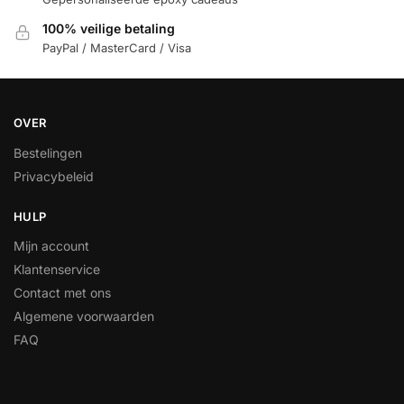
100% veilige betaling
PayPal / MasterCard / Visa
OVER
Bestelingen
Privacybeleid
HULP
Mijn account
Klantenservice
Contact met ons
Algemene voorwaarden
FAQ