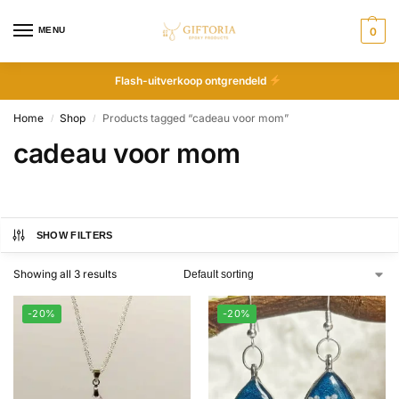
MENU
0
Flash-uitverkoop ontgrendeld
Home
Shop
Products tagged “cadeau voor mom”
/
/
cadeau voor mom
SHOW FILTERS
Showing all 3 results
-20%
-20%