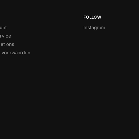
FOLLOW
unt
Instagram
rvice
et ons
 voorwaarden