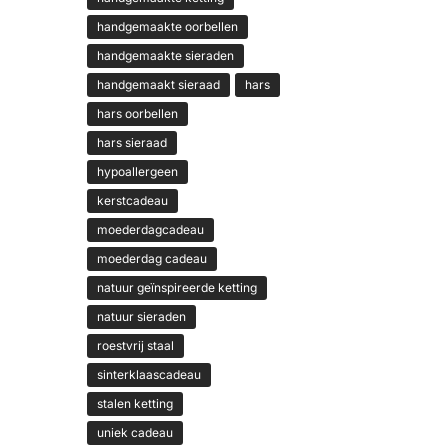
handgemaakte oorbellen
handgemaakte sieraden
handgemaakt sieraad
hars
hars oorbellen
hars sieraad
hypoallergeen
kerstcadeau
moederdagcadeau
moederdag cadeau
natuur geïnspireerde ketting
natuur sieraden
roestvrij staal
sinterklaascadeau
stalen ketting
uniek cadeau