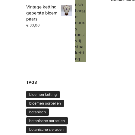
Vintage ketting
geperste bloem
paars
€
30,00
TAGS
bloemen ketting
bloemen oorbellen
botanisch
botanische oorbellen
botanische sieraden