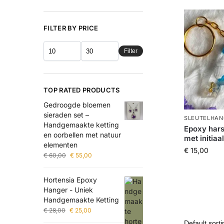
FILTER BY PRICE
Filter
TOP RATED PRODUCTS
Gedroogde bloemen
sieraden set –
SLEUTELHAN
Handgemaakte ketting
Epoxy hars
en oorbellen met natuur
met initiaa
elementen
€
15,00
€
60,00
€
55,00
Hortensia Epoxy
Hanger - Uniek
Handgemaakte Ketting
€
28,00
€
25,00