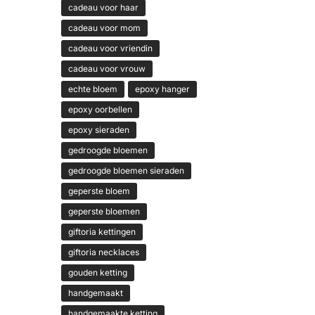
cadeau voor haar
cadeau voor mom
cadeau voor vriendin
cadeau voor vrouw
echte bloem
epoxy hanger
epoxy oorbellen
epoxy sieraden
gedroogde bloemen
gedroogde bloemen sieraden
geperste bloem
geperste bloemen
giftoria kettingen
giftoria necklaces
gouden ketting
handgemaakt
handgemaakte ketting