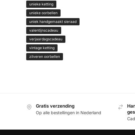
unieke ketting
unieke oorbellen
uniek handgemaakt sieraad
valentijnscadeau
verjaardagscadeau
vintage ketting
zilveren oorbellen
Gratis verzending
Han
ge
Op alle bestellingen in Nederland
Cade