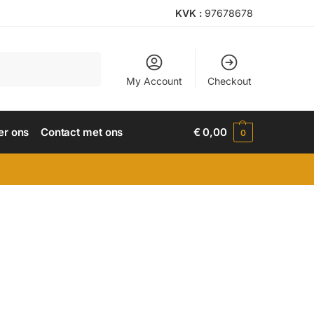
KVK :
97678678
Search
My Account
Checkout
er ons
Contact met ons
€
0,00
0