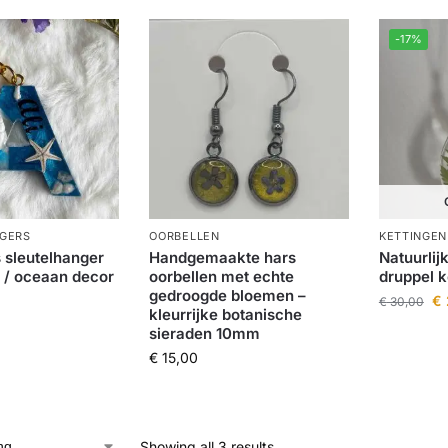
-17%
GERS
OORBELLEN
KETTINGEN
 sleutelhanger
Handgemaakte hars
Natuurlij
l / oceaan decor
oorbellen met echte
druppel k
gedroogde bloemen –
€
€
30,00
kleurrijke botanische
sieraden 10mm
€
15,00
Showing all 3 results