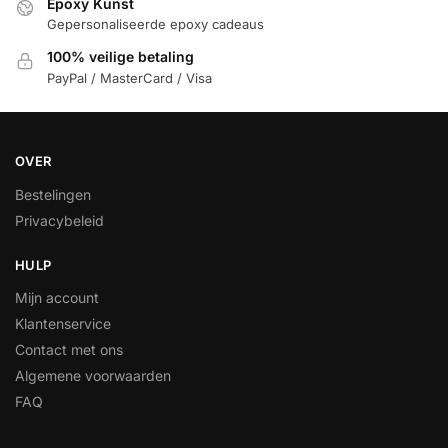
Epoxy Kunst
Gepersonaliseerde epoxy cadeaus
100% veilige betaling
PayPal / MasterCard / Visa
OVER
Bestelingen
Privacybeleid
HULP
Mijn account
Klantenservice
Contact met ons
Algemene voorwaarden
FAQ