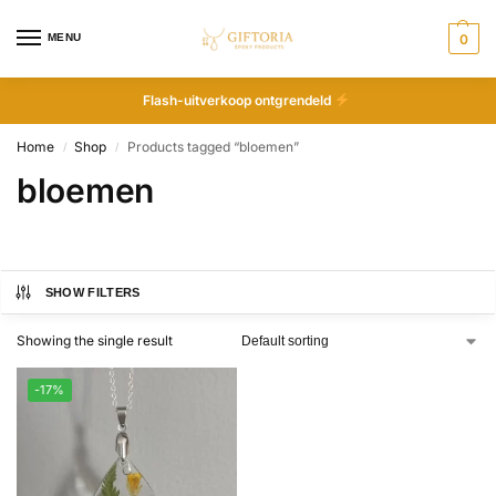
MENU
0
Flash-uitverkoop ontgrendeld
Home
Shop
Products tagged “bloemen”
/
/
bloemen
SHOW FILTERS
Showing the single result
-17%