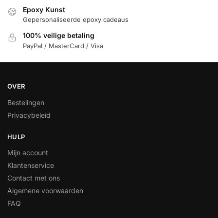
Epoxy Kunst
Gepersonaliseerde epoxy cadeaus
100% veilige betaling
PayPal / MasterCard / Visa
OVER
Bestelingen
Privacybeleid
HULP
Mijn account
Klantenservice
Contact met ons
Algemene voorwaarden
FAQ