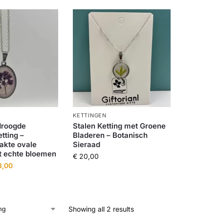
KETTINGEN
droogde
Stalen Ketting met Groene
tting –
Bladeren – Botanisch
kte ovale
Sieraad
t echte bloemen
€
20,00
,00
Showing all 2 results