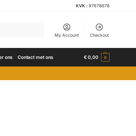
KVK :
97678678
Search
My Account
Checkout
er ons
Contact met ons
€
0,00
0