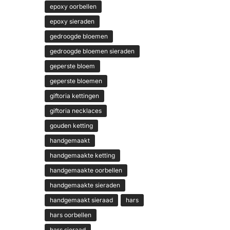
epoxy oorbellen
epoxy sieraden
gedroogde bloemen
gedroogde bloemen sieraden
geperste bloem
geperste bloemen
giftoria kettingen
giftoria necklaces
gouden ketting
handgemaakt
handgemaakte ketting
handgemaakte oorbellen
handgemaakte sieraden
handgemaakt sieraad
hars
hars oorbellen
hars sieraad