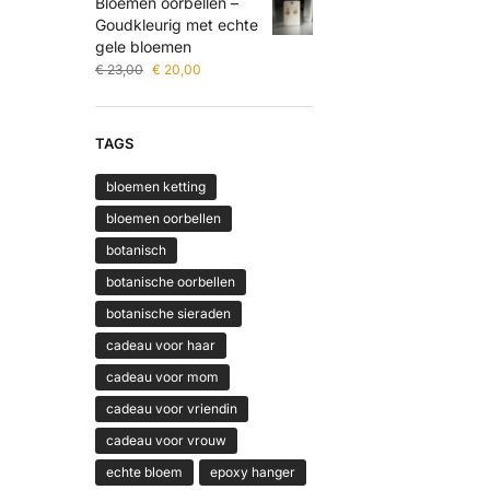
Bloemen oorbellen –
Goudkleurig met echte
gele bloemen
€
23,00
€
20,00
TAGS
bloemen ketting
bloemen oorbellen
botanisch
botanische oorbellen
botanische sieraden
cadeau voor haar
cadeau voor mom
cadeau voor vriendin
cadeau voor vrouw
echte bloem
epoxy hanger