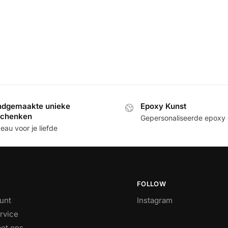
dgemaakte unieke
Epoxy Kunst
schenken
Gepersonaliseerde epoxy
au voor je liefde
FOLLOW
unt
Instagram
rvice
et ons