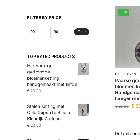
-8%
FILTER BY PRICE
Filter
TOP RATED PRODUCTS
Hartvormige
gedroogde
KETTINGEN
bloemenketting –
Paarse ge
handgemaakt met liefde
bloemen ke
€
20,00
Handgemaa
hanger me
€
23
Stalen Ketting met
€
25,00
Gele Geperste Bloem -
Kleurrijk Cadeau
€
20,00