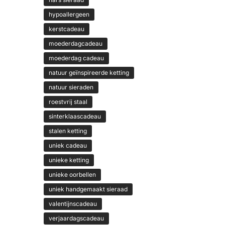
hypoallergeen
kerstcadeau
moederdagcadeau
moederdag cadeau
natuur geïnspireerde ketting
natuur sieraden
roestvrij staal
sinterklaascadeau
stalen ketting
uniek cadeau
unieke ketting
unieke oorbellen
uniek handgemaakt sieraad
valentijnscadeau
verjaardagscadeau