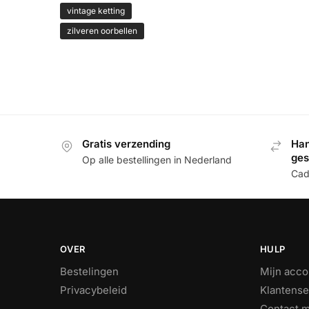
vintage ketting
zilveren oorbellen
Gratis verzending
Han
ge
Op alle bestellingen in Nederland
Cade
OVER
HULP
Bestelingen
Mijn acco
Privacybeleid
Klantense
Contact m