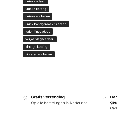
uniek cadeau
unieke ketting
unieke oorbellen
uniek handgemaakt sieraad
valentijnscadeau
verjaardagscadeau
vintage ketting
zilveren oorbellen
Gratis verzending
Han
ge
Op alle bestellingen in Nederland
Cade