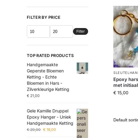
FILTER BY PRICE
Filter
TOP RATED PRODUCTS
Handgemaakte
Geperste Bloemen
SLEUTELHAN
Ketting - Echte
Epoxy hars
Bloemen in Hars -
met initiaa
Zilverkleurige Ketting
€
15,00
€
21,00
Gele Kamille Druppel
Epoxy Hanger - Uniek
Handgemaakte Ketting
€
20,00
€
18,00