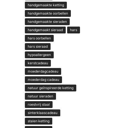
handgemaakte ketting
handgemaakte oorbellen
handgemaakte sieraden
handgemaakt sieraad
hars
hars oorbellen
hars sieraad
hypoallergeen
kerstcadeau
moederdagcadeau
moederdag cadeau
natuur geïnspireerde ketting
natuur sieraden
roestvrij staal
sinterklaascadeau
stalen ketting