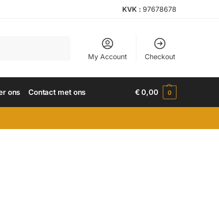
KVK :
97678678
Search
My Account
Checkout
er ons
Contact met ons
€
0,00
0