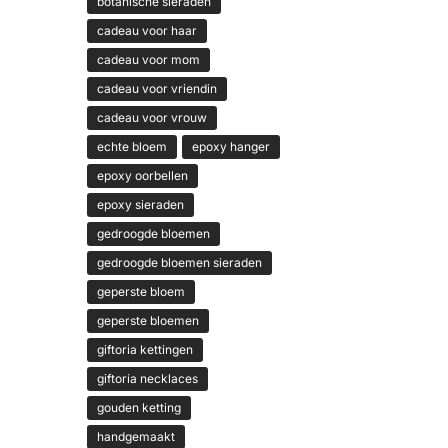
botanische sieraden
cadeau voor haar
cadeau voor mom
cadeau voor vriendin
cadeau voor vrouw
echte bloem
epoxy hanger
epoxy oorbellen
epoxy sieraden
gedroogde bloemen
gedroogde bloemen sieraden
geperste bloem
geperste bloemen
giftoria kettingen
giftoria necklaces
gouden ketting
handgemaakt