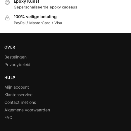
Epoxy Kunst
Gepersonaliseerde epoxy cadeaus
100% veilige betaling
PayPal / MasterCard / Visa
OVER
Bestelingen
Privacybeleid
HULP
Mijn account
Klantenservice
Contact met ons
Algemene voorwaarden
FAQ