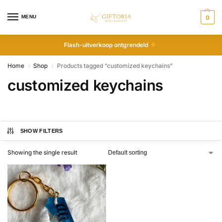
MENU
0
Flash-uitverkoop ontgrendeld
Home
Shop
Products tagged “customized keychains”
/
/
customized keychains
SHOW FILTERS
Showing the single result