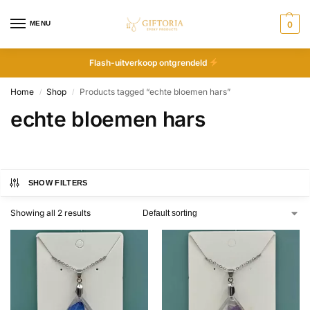
MENU
0
Flash-uitverkoop ontgrendeld
Home
Shop
Products tagged “echte bloemen hars”
/
/
echte bloemen hars
SHOW FILTERS
Showing all 2 results