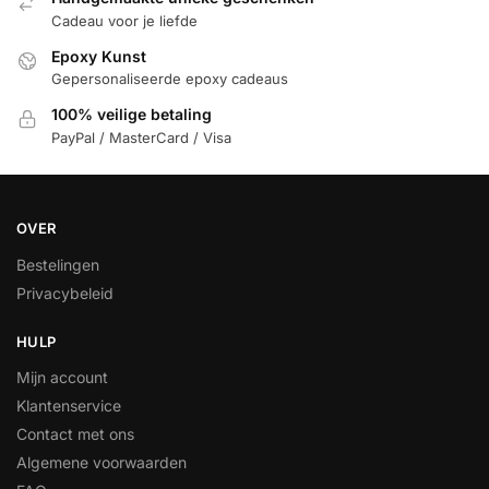
Cadeau voor je liefde
Epoxy Kunst
Gepersonaliseerde epoxy cadeaus
100% veilige betaling
PayPal / MasterCard / Visa
OVER
Bestelingen
Privacybeleid
HULP
Mijn account
Klantenservice
Contact met ons
Algemene voorwaarden