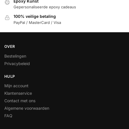
Epoxy Kunst
Gepersonaliseerde epoxy cadeaus
100% veilige betaling
PayPal / MasterCard / Visa
OVER
Bestelingen
Privacybeleid
HULP
Mijn account
Klantenservice
Contact met ons
Algemene voorwaarden
FAQ