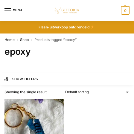
MENU
0
Flash-uitverkoop ontgrendeld
Home
Shop
Products tagged “epoxy”
/
/
epoxy
SHOW FILTERS
Showing the single result