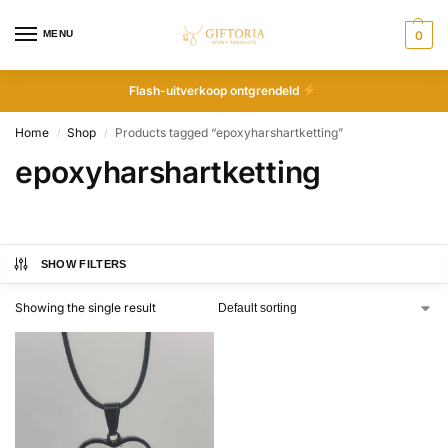
MENU
0
Flash-uitverkoop ontgrendeld
Home
Shop
Products tagged “epoxyharshartketting”
/
/
epoxyharshartketting
SHOW FILTERS
Showing the single result