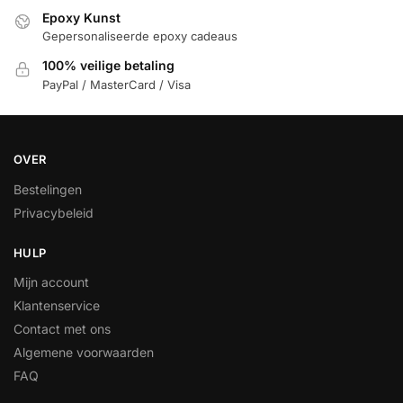
Epoxy Kunst
Gepersonaliseerde epoxy cadeaus
100% veilige betaling
PayPal / MasterCard / Visa
OVER
Bestelingen
Privacybeleid
HULP
Mijn account
Klantenservice
Contact met ons
Algemene voorwaarden
FAQ