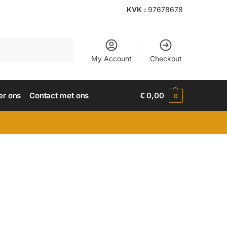
KVK :
97678678
Search
My Account
Checkout
er ons
Contact met ons
€
0,00
0