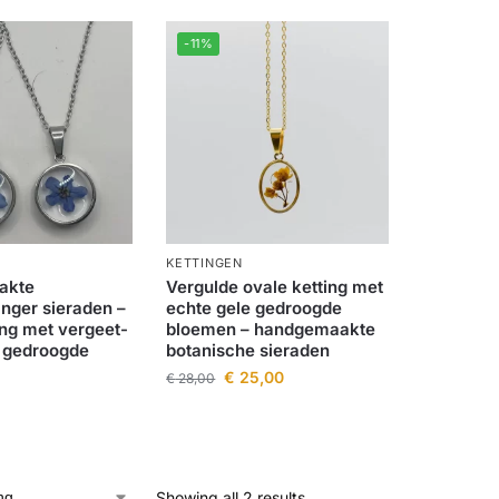
-11%
KETTINGEN
akte
Vergulde ovale ketting met
nger sieraden –
echte gele gedroogde
ing met vergeet-
bloemen – handgemaakte
 gedroogde
botanische sieraden
€
25,00
€
28,00
Showing all 2 results