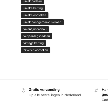
uniek cadeau
unieke ketting
unieke oorbellen
uniek handgemaakt sieraad
valentijnscadeau
verjaardagscadeau
vintage ketting
zilveren oorbellen
Gratis verzending
Han
ge
Op alle bestellingen in Nederland
Cade