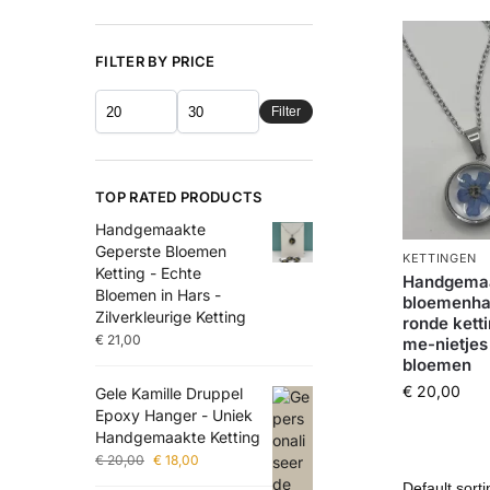
FILTER BY PRICE
Filter
TOP RATED PRODUCTS
Handgemaakte
Geperste Bloemen
KETTINGEN
Ketting - Echte
Handgema
Bloemen in Hars -
bloemenha
Zilverkleurige Ketting
ronde kett
€
21,00
me-nietjes
bloemen
€
20,00
Gele Kamille Druppel
Epoxy Hanger - Uniek
Handgemaakte Ketting
€
20,00
€
18,00