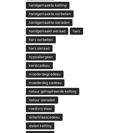
handgemaakte ketting
handgemaakte oorbellen
handgemaakte sieraden
handgemaakt sieraad
hars
hars oorbellen
hars sieraad
hypoallergeen
kerstcadeau
moederdagcadeau
moederdag cadeau
natuur geïnspireerde ketting
natuur sieraden
roestvrij staal
sinterklaascadeau
stalen ketting