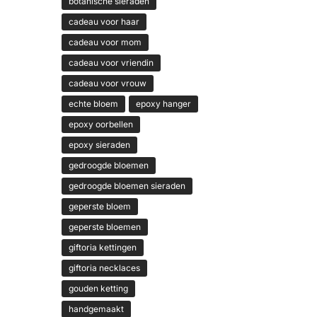
botanische sieraden
cadeau voor haar
cadeau voor mom
cadeau voor vriendin
cadeau voor vrouw
echte bloem
epoxy hanger
epoxy oorbellen
epoxy sieraden
gedroogde bloemen
gedroogde bloemen sieraden
geperste bloem
geperste bloemen
giftoria kettingen
giftoria necklaces
gouden ketting
handgemaakt