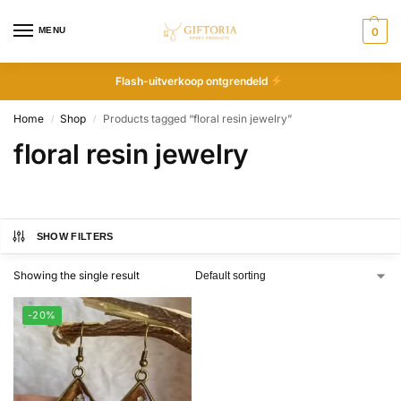
MENU
0
Flash-uitverkoop ontgrendeld
Home
Shop
Products tagged “floral resin jewelry”
/
/
floral resin jewelry
SHOW FILTERS
Showing the single result
-20%