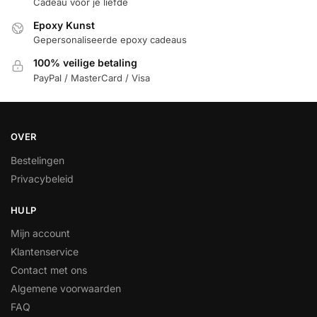
Cadeau voor je liefde
Epoxy Kunst
Gepersonaliseerde epoxy cadeaus
100% veilige betaling
PayPal / MasterCard / Visa
OVER
Bestelingen
Privacybeleid
HULP
Mijn account
Klantenservice
Contact met ons
Algemene voorwaarden
FAQ