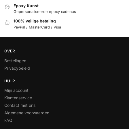
Epoxy Kunst
Gepersonaliseerde epoxy cadeaus
100% veilige betaling
PayPal / MasterCard / Visa
OVER
Bestelingen
Privacybeleid
HULP
Mijn account
Klantenservice
Contact met ons
Algemene voorwaarden
FAQ