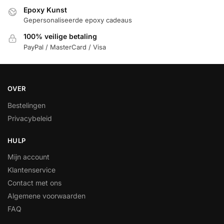
Epoxy Kunst
Gepersonaliseerde epoxy cadeaus
100% veilige betaling
PayPal / MasterCard / Visa
OVER
Bestelingen
Privacybeleid
HULP
Mijn account
Klantenservice
Contact met ons
Algemene voorwaarden
FAQ