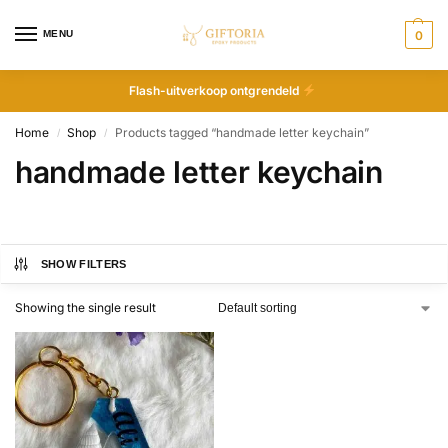
MENU
0
Flash-uitverkoop ontgrendeld
Home
Shop
Products tagged “handmade letter keychain”
/
/
handmade letter keychain
SHOW FILTERS
Showing the single result