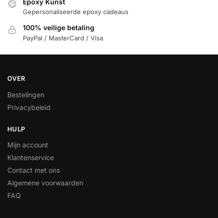
Epoxy Kunst
Gepersonaliseerde epoxy cadeaus
100% veilige betaling
PayPal / MasterCard / Visa
OVER
Bestelingen
Privacybeleid
HULP
Mijn account
Klantenservice
Contact met ons
Algemene voorwaarden
FAQ