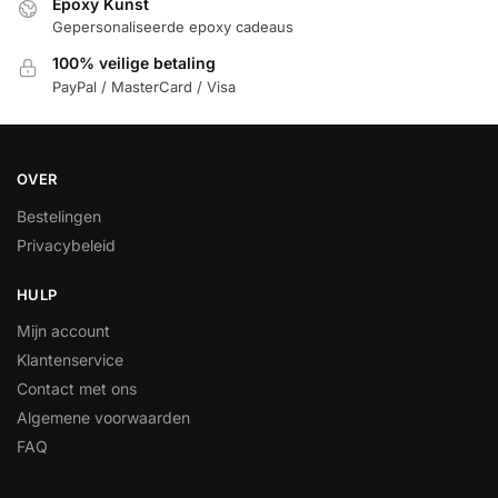
Epoxy Kunst
Gepersonaliseerde epoxy cadeaus
100% veilige betaling
PayPal / MasterCard / Visa
OVER
Bestelingen
Privacybeleid
HULP
Mijn account
Klantenservice
Contact met ons
Algemene voorwaarden
FAQ