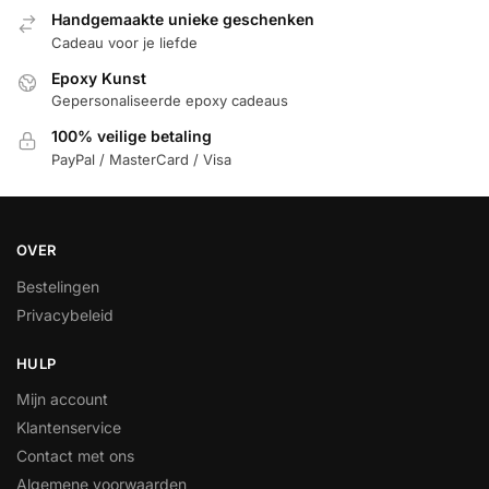
Handgemaakte unieke geschenken
Cadeau voor je liefde
Epoxy Kunst
Gepersonaliseerde epoxy cadeaus
100% veilige betaling
PayPal / MasterCard / Visa
OVER
Bestelingen
Privacybeleid
HULP
Mijn account
Klantenservice
Contact met ons
Algemene voorwaarden