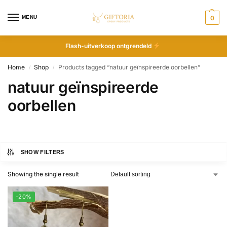
MENU
0
Flash-uitverkoop ontgrendeld
Home
Shop
Products tagged “natuur geïnspireerde oorbellen”
/
/
natuur geïnspireerde
oorbellen
SHOW FILTERS
Showing the single result
-20%