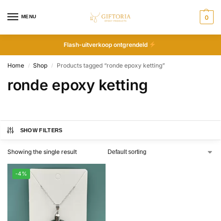
MENU
0
Flash-uitverkoop ontgrendeld
Home
Shop
Products tagged “ronde epoxy ketting”
/
/
ronde epoxy ketting
SHOW FILTERS
Showing the single result
-4%