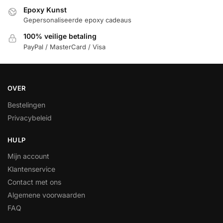
Epoxy Kunst
Gepersonaliseerde epoxy cadeaus
100% veilige betaling
PayPal / MasterCard / Visa
OVER
Bestelingen
Privacybeleid
HULP
Mijn account
Klantenservice
Contact met ons
Algemene voorwaarden
FAQ