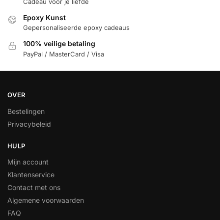
Cadeau voor je liefde
Epoxy Kunst
Gepersonaliseerde epoxy cadeaus
100% veilige betaling
PayPal / MasterCard / Visa
OVER
Bestelingen
Privacybeleid
HULP
Mijn account
Klantenservice
Contact met ons
Algemene voorwaarden
FAQ