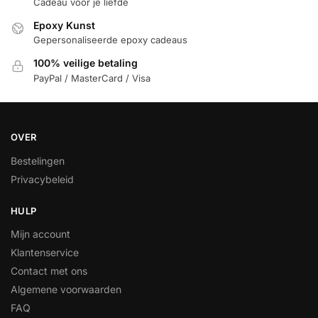
Cadeau voor je liefde
Epoxy Kunst
Gepersonaliseerde epoxy cadeaus
100% veilige betaling
PayPal / MasterCard / Visa
OVER
Bestelingen
Privacybeleid
HULP
Mijn account
Klantenservice
Contact met ons
Algemene voorwaarden
FAQ